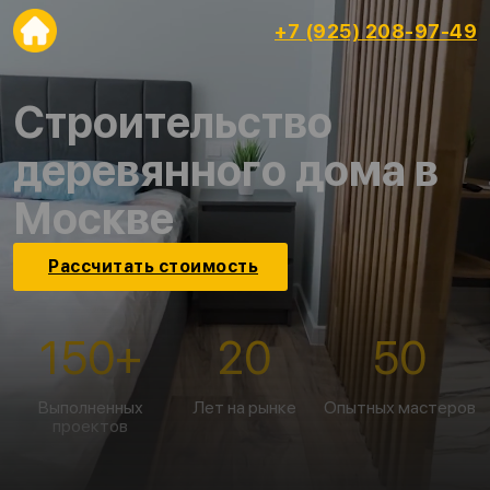
+7 (925) 208-97-49
Строительство
деревянного дома в
Москве
Рассчитать стоимость
150
+
20
50
Выполненных
Лет на рынке
Опытных мастеров
проектов