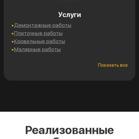
Услуги
Демонтажные работы
Эл
Плиточные работы
Са
Кровельные работы
Мо
Малярные работы
Ут
Показать все
Реализованные