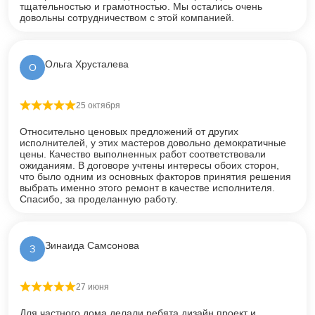
тщательностью и грамотностью. Мы остались очень
довольны сотрудничеством с этой компанией.
Ольга Хрусталева
О
25 октября
Оценка
5
из 5
Относительно ценовых предложений от других
исполнителей, у этих мастеров довольно демократичные
цены. Качество выполненных работ соответствовали
ожиданиям. В договоре учтены интересы обоих сторон,
что было одним из основных факторов принятия решения
выбрать именно этого ремонт в качестве исполнителя.
Спасибо, за проделанную работу.
Зинаида Самсонова
З
27 июня
Оценка
5
из 5
Для частного дома делали ребята дизайн проект и