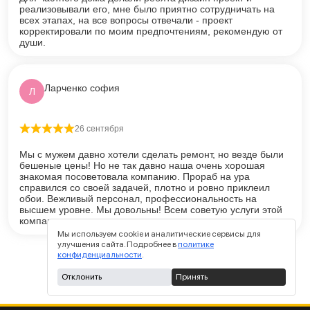
реализовывали его, мне было приятно сотрудничать на
всех этапах, на все вопросы отвечали - проект
корректировали по моим предпочтениям, рекомендую от
души.
Ларченко софия
Л
26 сентября
Оценка
5
из 5
Мы с мужем давно хотели сделать ремонт, но везде были
бешеные цены! Но не так давно наша очень хорошая
знакомая посоветовала компанию. Прораб на ура
справился со своей задачей, плотно и ровно приклеил
обои. Вежливый персонал, профессиональность на
высшем уровне. Мы довольны! Всем советую услуги этой
компании.
Мы используем cookie и аналитические сервисы для
улучшения сайта. Подробнее в
политике
конфиденциальности
.
Отклонить
Принять