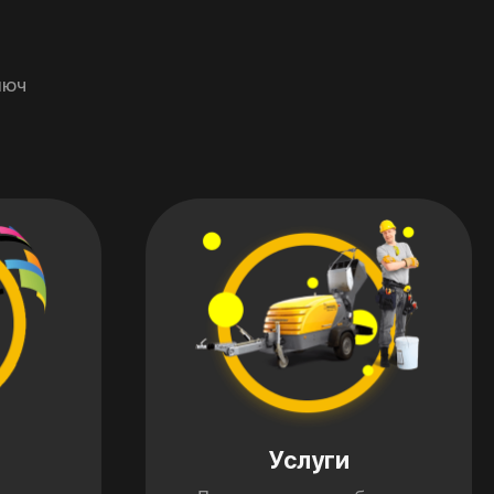
люч
Услуги