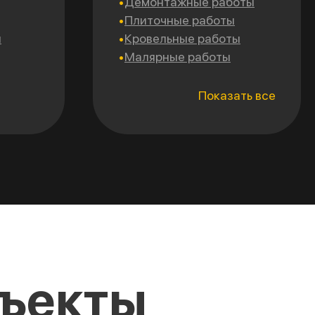
Демонтажные работы
Плиточные работы
и
Кровельные работы
Малярные работы
Электромонтажные
работы
Показать все
Сантехнические работы
Монтаж гипсокартона
Утепление фасадов
Монтаж систем
отопления
Mонтаж систем
вентиляции и
кондиционирования
Укладка и заливка полов
Ремонт и отделка
бъекты
потолка
Авторский надзор
квартир