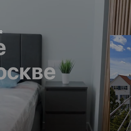
о
е
оскве