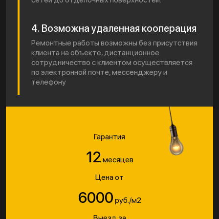
4. Возможна удаленная кооперация
Ремонтные работы возможны без присутствия
клиента на объекте, дистанционное
сотрудничество с клиентом осуществляется
по электронной почте, мессенджеру и
телефону
Гарантия
12
месяцев
Цена от
6000
руб./м2
Выезд за