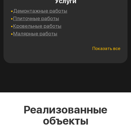
Услуги
Демонтажные работы
Эл
Плиточные работы
Са
Кровельные работы
Мо
Малярные работы
Ут
Показать все
Реализованные
объекты