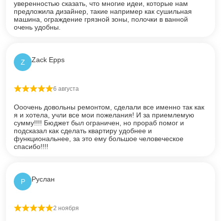
уверенностью сказать, что многие идеи, которые нам
предложила дизайнер, такие например как сушильная
машина, ограждение грязной зоны, полочки в ванной
очень удобны.
Zack Epps
Z
6 августа
Оценка
5
из 5
Ооочень довольны ремонтом, сделали все именно так как
я и хотела, учли все мои пожелания! И за приемлемую
сумму!!!! Бюджет был ограничен, но прораб помог и
подсказал как сделать квартиру удобнее и
функциональнее, за это ему большое человеческое
спасибо!!!!
Руслан
Р
2 ноября
Оценка
5
из 5