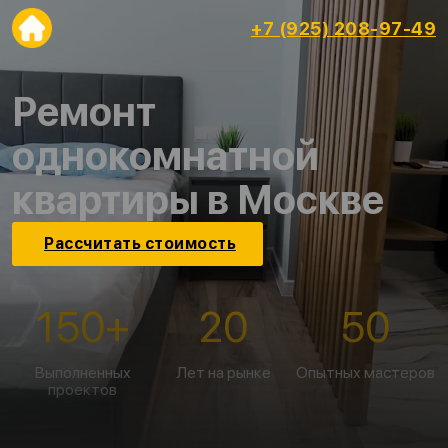
+7 (925) 208-97-49
Ремонт
однокомнатной
квартиры в Москве
Рассчитать стоимость
150
+
20
50
Выполненных
Лет на рынке
Опытных мастеров
проектов