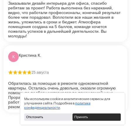
Заказывали дизайн интерьера для офиса, спасибо
ребятам за проект! Работа выполнена без нареканий,
видно, что работали профессионалы, конечный результат
более чем порадовал. Воплотили все наши желания в
жизнь, уложились в сроки и бюджет. Атмосфера
помещения создана на 5 баллов, команде хочется
пожелать успехов в дальнейшей деятельности. Вы
молодцы!
Кристина К.
К
25 августа
Оценка
5
из 5
Обратилась за помощью в ремонте однокомнатной
квартиры. Осталась очень довольна, оказали огромную
помощь по подбору материалов по приемлемой цене.
Прораб очень ответственный и надежный человек. Цена
Мы используем cookie и аналитические сервисы для
работ меня устроили и результат на высоком уровне. Всем
улучшения сайта. Подробнее в
политике
рекомендую.
конфиденциальности
.
Отклонить
Принять