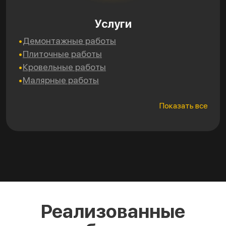
Услуги
Демонтажные работы
Эл
Плиточные работы
Са
Кровельные работы
Мо
Малярные работы
Ут
Показать все
Реализованные